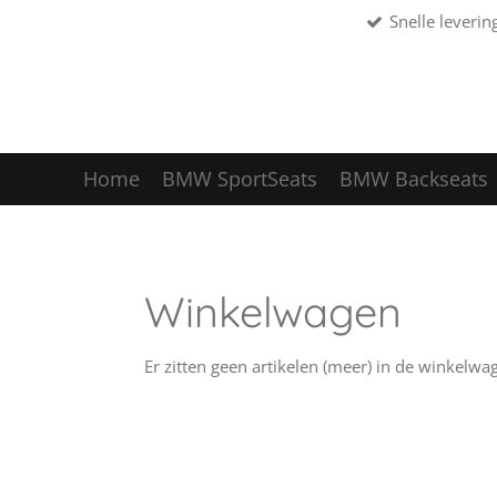
Snelle leverin
Ga
direct
naar
de
hoofdinhoud
Home
BMW SportSeats
BMW Backseats
Winkelwagen
Er zitten geen artikelen (meer) in de winkelwa