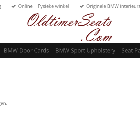
g
Online + Fysieke winkel
Originele BMW interieur
BMW Door Cards
BMW Sport Upholstery
Seat Pa
gen.