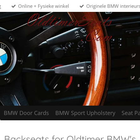
g
Online + Fysieke winkel
Originele BMW interieur
BMW Door Cards
BMW Sport Upholstery
Seat Pa
Backseats for Oldtimer BMW's