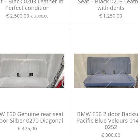
t – Black 0203 Leather In
Seat – Black 0203 Leat
Perfect condition
with dents
€ 2.500,00
€ 1.250,00
€ 3.000,00
 E30 Genuine rear seat
BMW E30 2 door Backs
oor Silber 0270 Diagonal
Pacific Blue Velours 014
0252
€ 475,00
€ 300,00