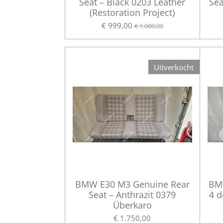
Seat – Black 0203 Leather
Sea
(Restoration Project)
€ 999,00
€ 1.000,00
Uitverkocht
BMW E30 M3 Genuine Rear
BMW
Seat – Anthrazit 0379
4 d
Überkaro
€ 1.750,00