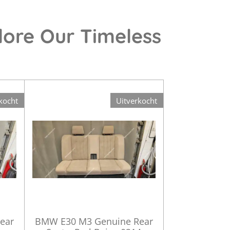
lore Our Timeless
kocht
Uitverkocht
ear
BMW E30 M3 Genuine Rear