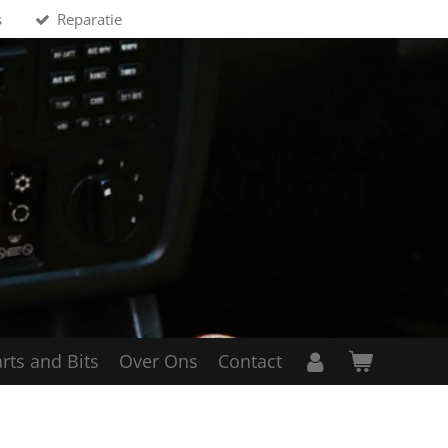
s
Reparatie
rts and Bits
Over Ons
Contact