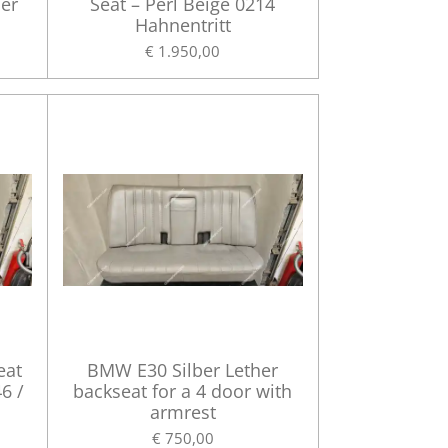
her
Seat – Perl Beige 0214
Hahnentritt
€ 1.950,00
eat
BMW E30 Silber Lether
6 /
backseat for a 4 door with
armrest
€ 750,00