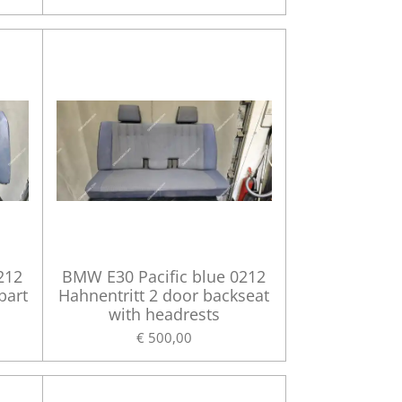
212
BMW E30 Pacific blue 0212
part
Hahnentritt 2 door backseat
with headrests
€ 500,00